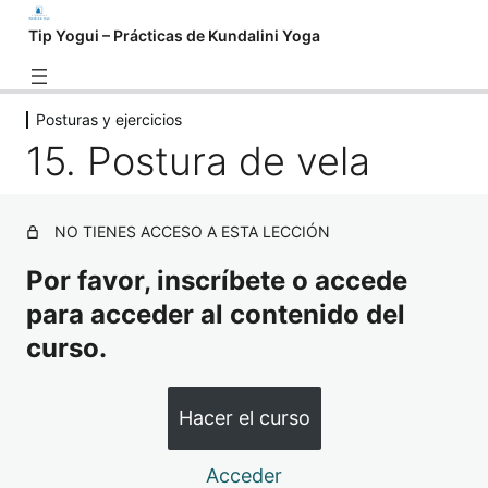
Tip Yogui – Prácticas de Kundalini Yoga
Posturas y ejercicios
Introducción
15. Postura de vela
1 lección
Pranayamas
4 lecciones
NO TIENES ACCESO A ESTA LECCIÓN
Mudras
2 lecciones
Por favor, inscríbete o accede
Bhandas
para acceder al contenido del
1 lección
curso.
Posturas y ejercicios
8. Estiramiento frontal
Hacer el curso
9. Postura de estiramiento
Acceder
10. Ejercicio de rana