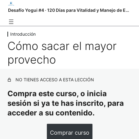
Desafío Yogui #4 · 120 Días para Vitalidad y Manejo de Estrés
Introducción
Introducción
Cómo sacar el mayor
Cómo usar este curso
provecho
Cómo sacar el mayor provecho
PDF serie de yoga y meditación
NO TIENES ACCESO A ESTA LECCIÓN
Preparación especial para este
Compra este curso, o inicia
desafío
sesión si ya te has inscrito, para
4 lecciones
Serie de Yoga y Meditación
acceder a su contenido.
2 lecciones
Actualizaciones
Comprar curso
18 lecciones, 2 cuestionarios