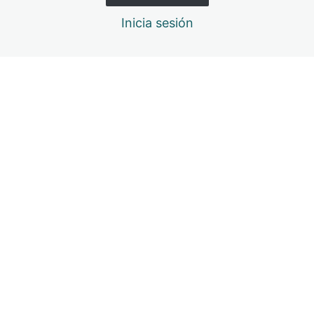
Completar curso y evaluación
Inicia sesión
1 lección
Anterior
Siguiente