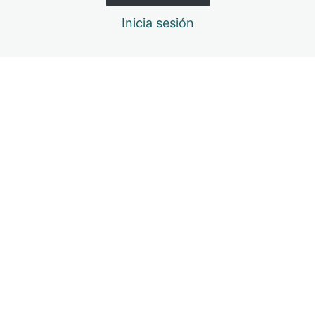
Completar curso y evaluación
Inicia sesión
1 lección
Anterior
Siguiente