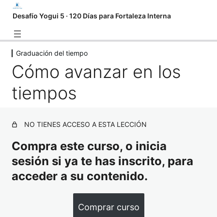
Desafío Yogui 5 · 120 Días para Fortaleza Interna
Graduación del tiempo
Introducción
Cómo avanzar en los
5 lecciones
Preparación especial para este
tiempos
desafío
10 lecciones
Graduación del tiempo
NO TIENES ACCESO A ESTA LECCIÓN
Selecciona tu tiempo
Compra este curso, o inicia
sesión si ya te has inscrito, para
Cómo avanzar en los tiempos
Serie de Yoga y Meditación
acceder a su contenido.
6 lecciones
Actualizaciones
Comprar curso
18 lecciones