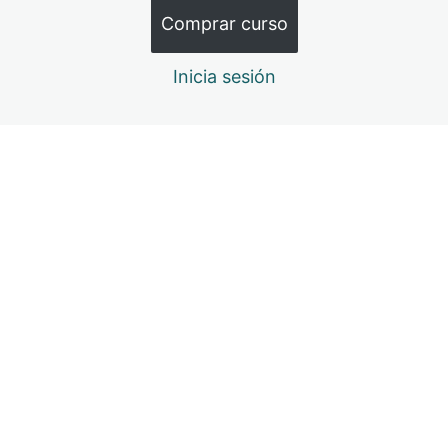
comer?
Comprar curso
11 lecciones
Los desafíos y cómo lograrlo
Inicia sesión
Cómo nutrirte de forma óptima con poco tiempo
Manejo de emociones y alimentación compulsiva
Ayunos y Dietas Yóguicas
Anterior
Siguiente
6 lecciones
Tip Yoguis para una alimentación
óptima
1 lección
Cuánto comer
2 lecciones
Mujer
7 lecciones
Hombre
5 lecciones