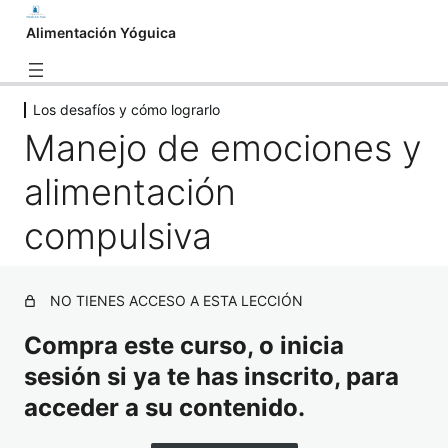
Alimentación Yóguica
Los desafíos y cómo lograrlo
Introducción
Manejo de emociones y
2 lecciones
Clases en vivo
alimentación
2 lecciones
Planificación y Compras – Dónde
compulsiva
todo comienza
4 lecciones
Propiedades de los Alimentos – ¿Qué
NO TIENES ACCESO A ESTA LECCIÓN
comer?
Compra este curso, o inicia
5 lecciones
Dieta vegetariana
sesión si ya te has inscrito, para
4 lecciones
acceder a su contenido.
Descubriendo los alimentos – ¿Qué