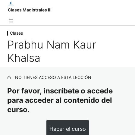
Clases Magistrales III
Clases
Clases
Prabhu Nam Kaur
Agia Akal Singh
Khalsa
Francisca Villanueva
Bachan Singh
NO TIENES ACCESO A ESTA LECCIÓN
Gurubachan Singh Khalsa
Por favor, inscríbete o accede
Paramsahej Singh
para acceder al contenido del
curso.
Prabhu Nam Kaur Khalsa
Hacer el curso