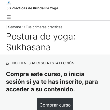
56 Prácticas de Kundalini Yoga
Semana 1: Tus primeras prácticas
Aprendiendo a utilizar tu curso
Postura de yoga:
2 lecciones
Semana 1: Tus primeras prácticas
Sukhasana
Qué es Kundalini Yoga
Precauciones
NO TIENES ACCESO A ESTA LECCIÓN
Postura de yoga: Sukhasana
Compra este curso, o inicia
sesión si ya te has inscrito, para
Ejercicio de estiramiento: Flexiones espinales
acceder a su contenido.
Pranayama: Nadhi sodhan
Semana 2: Practicando Kundalini
Comprar curso
Yoga individualmente