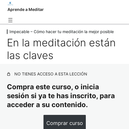
Aprende a Meditar
Impecable – Cómo hacer tu meditación la mejor posible
Meditemos
En la meditación están
7 lecciones, 1 cuestionario
Clases en vivo
las claves
3 lecciones
Expandámonos – Meditaciones con
respiración
NO TIENES ACCESO A ESTA LECCIÓN
7 lecciones, 1 cuestionario
Cómo practicar meditaciones de
Compra este curso, o inicia
Kundalini Yoga en casa
sesión si ya te has inscrito, para
2 lecciones, 1 cuestionario
acceder a su contenido.
¿Qué son 11 minutos? – Todo sobre la
duración
Comprar curso
7 lecciones, 1 cuestionario