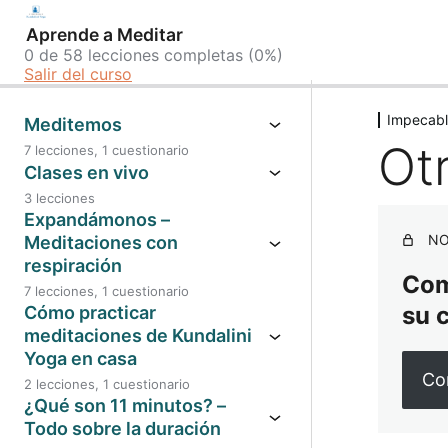
Aprende a Meditar
0 de 58 lecciones completas (0%)
Salir del curso
Impecabl
Meditemos
Ot
7 lecciones, 1 cuestionario
Clases en vivo
3 lecciones
Expandámonos –
NO
Meditaciones con
respiración
Comp
7 lecciones, 1 cuestionario
su 
Cómo practicar
meditaciones de Kundalini
Yoga en casa
Co
2 lecciones, 1 cuestionario
¿Qué son 11 minutos? –
Todo sobre la duración