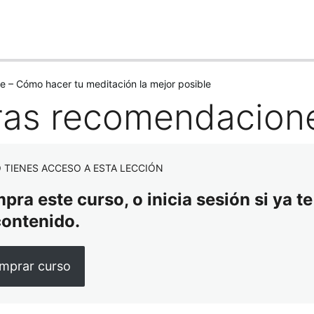
e – Cómo hacer tu meditación la mejor posible
ras recomendacion
 TIENES ACCESO A ESTA LECCIÓN
ra este curso, o inicia sesión si ya te
contenido.
mprar curso