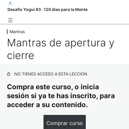
Desafío Yogui #3 · 120 días para la Mente
Mantras
Introducción
Mantras de apertura y
2 lecciones
Antes de comenzar
cierre
1 lección
Yoga
1 lección
NO TIENES ACCESO A ESTA LECCIÓN
Práctica individual
Compra este curso, o inicia
1 lección
Mantras
sesión si ya te has inscrito, para
acceder a su contenido.
Mantras de apertura y cierre
Pranayama
2 lecciones
Comprar curso
Serie de Yoga y Meditación