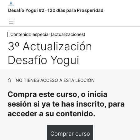
Desafío Yogui #2 · 120 días para Prosperidad
Contenido especial (actualizaciones)
Introducción
3º Actualización
3 lecciones
Algo que debes saber
Desafío Yogui
2 lecciones
Cómo practicar Kundalini Yoga
individualmente
NO TIENES ACCESO A ESTA LECCIÓN
2 lecciones
Mantras de apertura y cierre
Compra este curso, o inicia
1 lección
sesión si ya te has inscrito, para
Ejercicios de calentamiento
acceder a su contenido.
1 lección
Serie de Yoga y Meditación
Comprar curso
2 lecciones