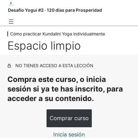
Desafío Yogui #2 · 120 días para Prosperidad
Cómo practicar Kundalini Yoga individualmente
Introducción
Espacio limpio
3 lecciones
Algo que debes saber
2 lecciones
NO TIENES ACCESO A ESTA LECCIÓN
Cómo practicar Kundalini Yoga
individualmente
Compra este curso, o inicia
sesión si ya te has inscrito, para
Cómo practicar Kundalini Yoga individualmente
acceder a su contenido.
Espacio limpio
Mantras de apertura y cierre
Comprar curso
1 lección
Ejercicios de calentamiento
Inicia sesión
1 lección