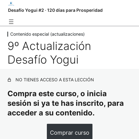
Desafío Yogui #2 · 120 días para Prosperidad
Contenido especial (actualizaciones)
Introducción
9º Actualización
3 lecciones
Algo que debes saber
Desafío Yogui
2 lecciones
Cómo practicar Kundalini Yoga
individualmente
NO TIENES ACCESO A ESTA LECCIÓN
2 lecciones
Mantras de apertura y cierre
Compra este curso, o inicia
1 lección
sesión si ya te has inscrito, para
Ejercicios de calentamiento
acceder a su contenido.
1 lección
Serie de Yoga y Meditación
Comprar curso
2 lecciones