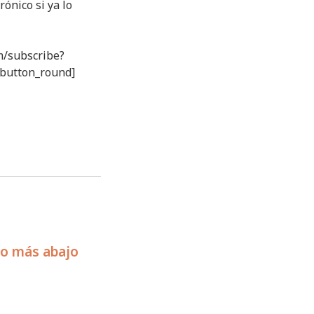
rónico si ya lo
m/subscribe?
/button_round]
io más abajo