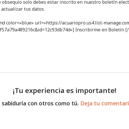
e obsequio solo debes estar inscrito en nuestro boletín elect
actualizar tus datos.
nd color=»blue» url=»https://acuariopro.us4.list-manage.co
f57a79a489216c&id=12c93db74d»] Inscribirme en Boletín [
¡Tu experiencia es importante!
 sabiduría con otros como tú.
Deja tu comentar