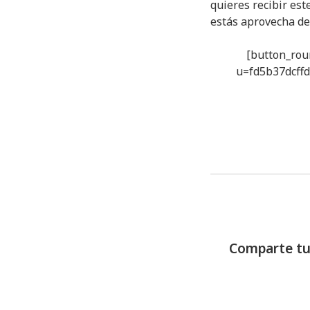
quieres recibir est
estás aprovecha de 
[button_rou
u=fd5b37dcffd
Comparte tu