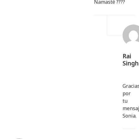
Namasté ????
Rai
Singh
Gracia
por
tu
mensa
Sonia.