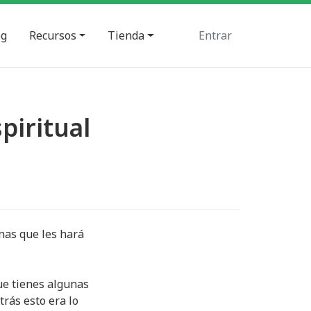
og
Recursos
Tienda
Entrar
spiritual
onas que les hará
ue tienes algunas
trás esto era lo