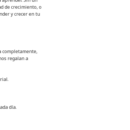
 aprender. Sin un
d de crecimiento, o
nder y crecer en tu
ca completamente,
nos regalan a
ial.
cada día.