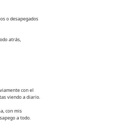
mos o desapegados
todo atrás,
bviamente con el
tas viendo a diario.
sa, con mis
esapego a todo.