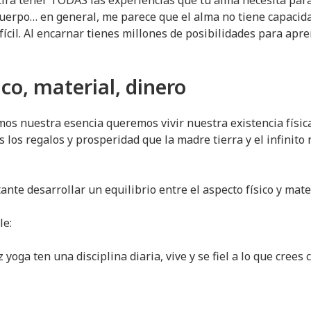
itirá tener TODAS las experiencias que tu alma necesita para
erpo… en general, me parece que el alma no tiene capacida
ícil. Al encarnar tienes millones de posibilidades para apre
co, material, dinero
os nuestra esencia queremos vivir nuestra existencia físi
los regalos y prosperidad que la madre tierra y el infinito 
ante desarrollar un equilibrio entre el aspecto físico y mater
le:
 yoga ten una disciplina diaria, vive y se fiel a lo que crees 