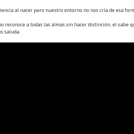
encia al nacer pero nuestro entorno no nos cría de esa for
 reconoce a todas las almas sin hacer distinción, el sabe q
as saluda.