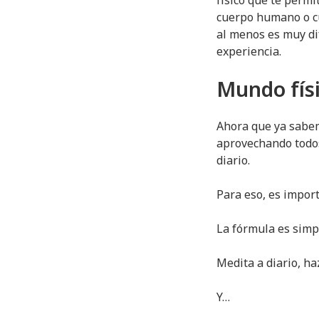
físico que te perm
cuerpo humano o cu
al menos es muy dif
experiencia.
Mundo físi
Ahora que ya sabem
aprovechando todos 
diario.
Para eso, es import
La fórmula es simp
Medita a diario, haz
Y…