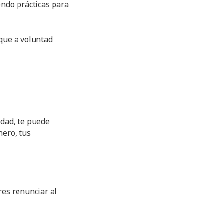
endo prácticas para
 que a voluntad
idad, te puede
nero, tus
res renunciar al