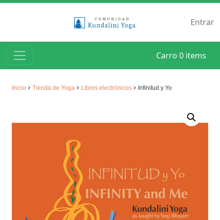
Entrar
Carro
0 items
›
›
›
Inicio
Tienda de Yoga
Libros electrónicos
Infinitud y Yo