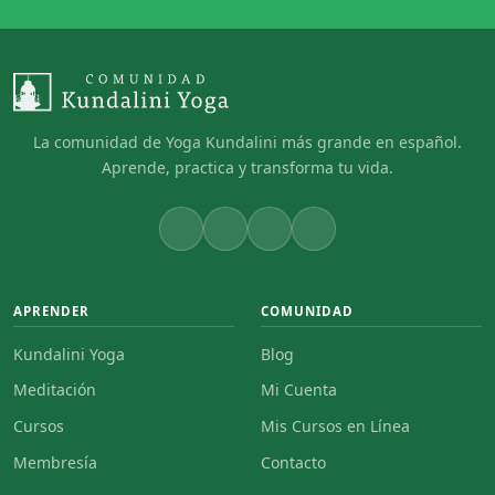
pueden
elegir
en
la
página
La comunidad de Yoga Kundalini más grande en español.
de
Aprende, practica y transforma tu vida.
producto
APRENDER
COMUNIDAD
Kundalini Yoga
Blog
Meditación
Mi Cuenta
Cursos
Mis Cursos en Línea
Membresía
Contacto