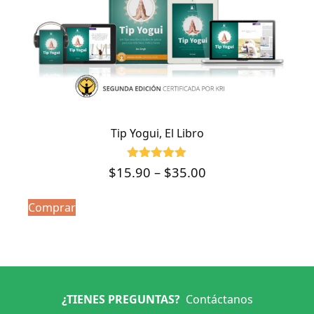
Tip Yogui, El Libro
Valorado
Price
$
15.90
–
$
35.00
con
range:
4.96
Este
de 5
Comprar
$15.90
producto
through
tiene
$35.00
múltiples
variantes.
Las
opciones
¿TIENES PREGUNTAS?
Contáctanos
se